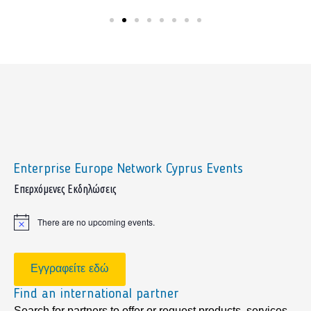
Enterprise Europe Network Cyprus Events
sidebar
Επερχόμενες Εκδηλώσεις
There are no upcoming events.
Notice
Εγγραφείτε εδώ
Find an international partner
Search for partners to offer or request products, services,