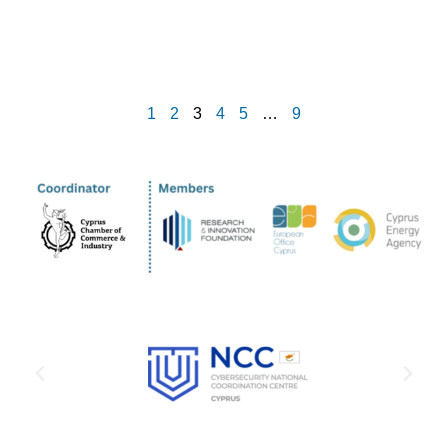
1
2
3
4
5
…
9