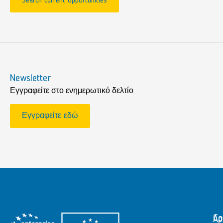
Search current opportunities
Newsletter
Εγγραφείτε στο ενημερωτικό δελτίο
Εγγραφείτε εδώ
Αρ
Co