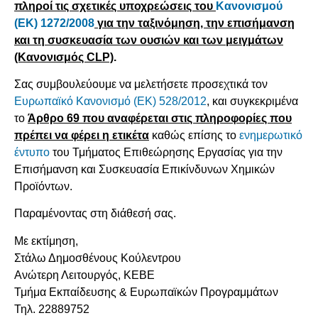
πληροί τις σχετικές υποχρεώσεις του
Κανονισμού
(ΕΚ) 1272/2008
για την ταξινόμηση, την επισήμανση
και τη συσκευασία των ουσιών και των μειγμάτων
(Κανονισμός CLP)
.
Σας συμβουλεύουμε να μελετήσετε προσεχτικά τον
Ευρωπαϊκό Κανονισμό (ΕΚ) 528/2012
, και συγκεκριμένα
το
Άρθρο 69 που αναφέρεται στις πληροφορίες που
πρέπει να φέρει η ετικέτα
καθώς επίσης το
ενημερωτικό
έντυπο
του Τμήματος Επιθεώρησης Εργασίας για την
Επισήμανση και Συσκευασία Επικίνδυνων Χημικών
Προϊόντων.
Παραμένοντας στη διάθεσή σας.
Με εκτίμηση,
Στάλω Δημοσθένους Κούλεντρου
Ανώτερη Λειτουργός, ΚΕΒΕ
Τμήμα Εκπαίδευσης & Ευρωπαϊκών Προγραμμάτων
Τηλ. 22889752