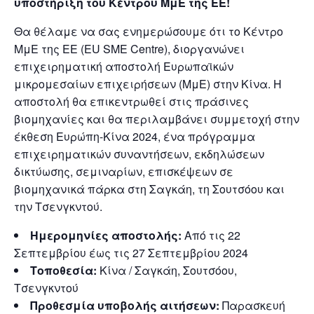
υποστήριξη του Κέντρου ΜμΕ της ΕΕ!
Θα θέλαμε να σας ενημερώσουμε ότι το Κέντρο
ΜμΕ της ΕΕ (EU SME Centre), διοργανώνει
επιχειρηματική αποστολή Ευρωπαϊκών
μικρομεσαίων επιχειρήσεων (ΜμΕ) στην Κίνα. Η
αποστολή θα επικεντρωθεί στις πράσινες
βιομηχανίες και θα περιλαμβάνει συμμετοχή στην
έκθεση Ευρώπη-Κίνα 2024, ένα πρόγραμμα
επιχειρηματικών συναντήσεων, εκδηλώσεων
δικτύωσης, σεμιναρίων, επισκέψεων σε
βιομηχανικά πάρκα στη Σαγκάη, τη Σουτσόου και
την Τσενγκντού.
Ημερομηνίες αποστολής:
Από τις 22
Σεπτεμβρίου έως τις 27 Σεπτεμβρίου 2024
Τοποθεσία:
Κίνα / Σαγκάη, Σουτσόου,
Τσενγκντού
Προθεσμία υποβολής αιτήσεων:
Παρασκευή