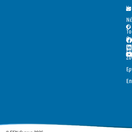
Υπ
Νέ
Το
Ομ
Ευ
Συ
Ερ
Επ