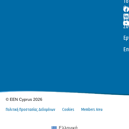
Το
Ομ
Ευ
Συ
Ερ
Επ
© EEN Cyprus 2026
Πολιτική Προστασίας Δεδομένων
Cookies
Members Area
Ελληνικά