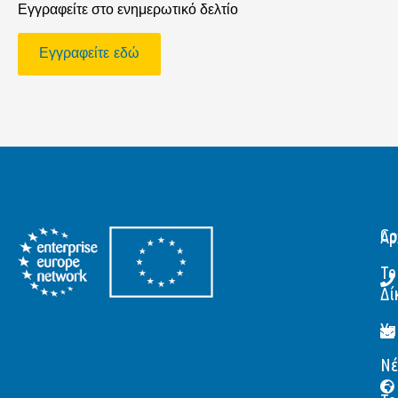
Εγγραφείτε στο ενημερωτικό δελτίο
Εγγραφείτε εδώ
Αρ
Co
Το
Δί
Υπ
Νέ