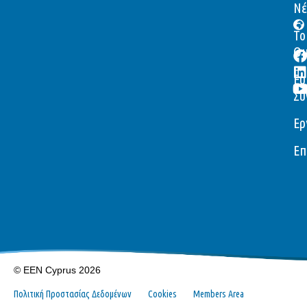
Νέ
Το
Ομ
Ευ
Συ
Ερ
Επ
© EEN Cyprus 2026
Πολιτική Προστασίας Δεδομένων
Cookies
Members Area