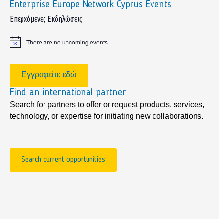
Enterprise Europe Network Cyprus Events
sidebar
Επερχόμενες Εκδηλώσεις
There are no upcoming events.
Notice
Εγγραφείτε εδώ
Find an international partner
Search for partners to offer or request products, services,
technology, or expertise for initiating new collaborations.
Search current opportunities