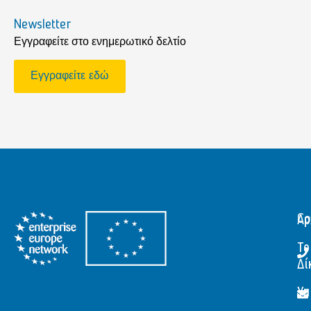
Newsletter
Εγγραφείτε στο ενημερωτικό δελτίο
Εγγραφείτε εδώ
Αρ
Co
Το
Δί
Υπ