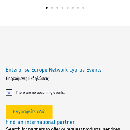
Enterprise Europe Network Cyprus Events
sidebar
Επερχόμενες Εκδηλώσεις
There are no upcoming events.
Notice
Εγγραφείτε εδώ
Find an international partner
Search for partners to offer or request products, services,