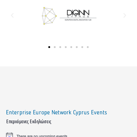
Enterprise Europe Network Cyprus Events
sidebar
Επερχόμενες Εκδηλώσεις
There are no upcoming events.