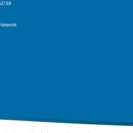
52/ 69
 Network