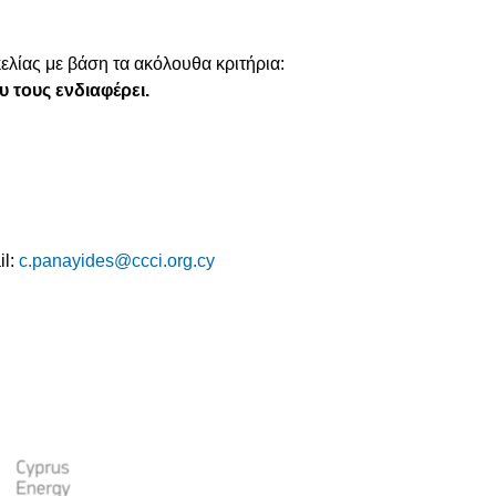
ελίας με βάση τα ακόλουθα κριτήρια:
 τους ενδιαφέρει.
il:
c.panayides@ccci.org.cy