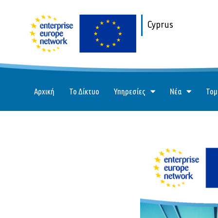
Cyprus
Αρχική
Το Δίκτυο
Υπηρεσίες
Νέα
Τομ