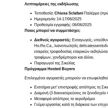
Λεπτομέρειες της εκδήλωσης
Τοποθεσία:
Chiusa
Sclafani
Παλέρμο (πρώ
Ημερομηνία: 14-17/06/2025
Προθεσμία εγγραφής: 06/06/2025
Ποιος μπορεί να συμμετάσχει;
Διεθνείς αγοραστές:
Εισαγωγείς, υπεύθυν
Ho.Re.Ca., λιανοπωλητές delicatessen/ει
εταιρείες τροφοδοσίας εταιρικών εκδηλώσε
τροφίμων, χονδρέμποροι και άλλοι.
Παραγωγοί της Σικελίας
Πρόγραμμα Hosted Buyers
Επιλεγμένοι αγοραστές μπορούν να επωφεληθούν
Εισιτήρια μετ’ επιστροφής από/προς τη Σικ
Διαμονή (3 διανυκτερεύσεις σε ξενοδοχείο 
Μεταφορά από/προς το αεροδρόμιο
Γεύμα εργασίας κατά τη διάρκεια των επιχ