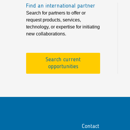
Find an international partner
Search for partners to offer or
request products, services,
technology, or expertise for initiating
new collaborations.
Search current
opportunities
Contact