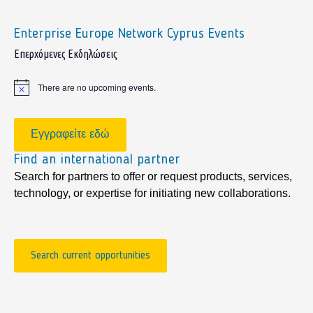
Enterprise Europe Network Cyprus Events
sidebar
Επερχόμενες Εκδηλώσεις
There are no upcoming events.
Notice
Εγγραφείτε εδώ
Find an international partner
Search for partners to offer or request products, services,
technology, or expertise for initiating new collaborations.
Search current opportunities