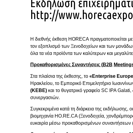
Εκδήλωση επιχειρηματ
http://www.horecaexpo
Η διεθνής έκθεση HORECA πραγματοποιείται μετα
τον εξοπλισμό των Ξενοδοχείων και των μονάδων
όλα τα νέα προϊόντα των καλύτερων και μεγαλύτ
Προκαθορισμένες Συναντήσεις (
B
2
B
Meeting
Στα πλαίσια της έκθεσης, το
«
Enterprise
Europ
Ηρακλείου, το Εμπορικό Επιμελητήριο Ιωαννίνων
(
KEBE
)
και το θυγατρικό γραφείο SC IPA Galati
συνεργασιών.
Συγκεκριμένα κατά τη διάρκεια της εκδήλωσης, ο
βιομηχανία HO.RE.CA (Ξενοδοχεία, χονδρέμποροι
ευκαιρία μέσω προκαθορισμένων συναντήσεων (B