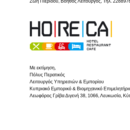
Ζωή Πιερίδου, Βοηθός Λειτουργός, Τηλ. 2288976
Με εκτίμηση,
Πόλυς Περατικός
Λειτουργός Υπηρεσιών & Εμπορίου
Κυπριακό Εμπορικό & Βιομηχανικό Επιμελητήρι
Λεωφόρος Γρίβα Διγενή 38, 1066, Λευκωσία, Κ