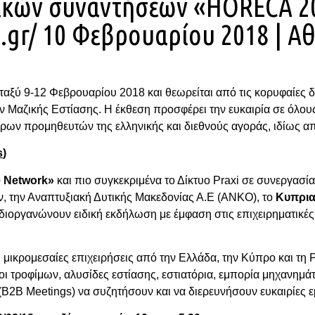
ικών συναντήσεων «HORECA 2
.gr/ 10 Φεβρουαρίου 2018 | Α
ξύ 9-12 Φεβρουαρίου 2018 και θεωρείται από τις κορυφαίες διε
 Μαζικής Εστίασης. Η έκθεση προσφέρει την ευκαιρία σε όλου
ερων προμηθευτών της ελληνικής και διεθνούς αγοράς, ιδίως α
s
)
e
Network
»
και πιο συγκεκριμένα το Δίκτυο Praxi σε συνεργασί
, την Αναπτυξιακή Δυτικής Μακεδονίας Α.Ε (ANKO), το
Κυπρια
, διοργανώνουν ειδική εκδήλωση με έμφαση στις επιχειρηματικέ
ι μικρομεσαίες επιχειρήσεις από την Ελλάδα, την Κύπρο και τη
 τροφίμων, αλυσίδες εστίασης, εστιατόρια, εμπορία μηχανημάτ
2B Meetings) να συζητήσουν και να διερευνήσουν ευκαιρίες 