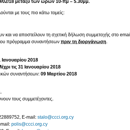
/02/18 μεταξύ των ωρών 10-πμ – 5.30μμ.
ύνται με τους πιο κάτω τομείς:
ν και να αποστείλουν τη σχετική δήλωση συμμετοχής στο ema
 του πρόγραμμα συναντήσεων
πριν τη διοργάνωση
.
1 Ιανουαρίου 2018
Μέχρι
τις
31
Ιανουαρίου 2018
τικών συναντήσεων:
09 Μαρτίου 2018
.
ύνουν τους συμμετέχοντες.
22889752, E-mail:
stalo@ccci.org.cy
-mail:
polis@ccci.org.cy