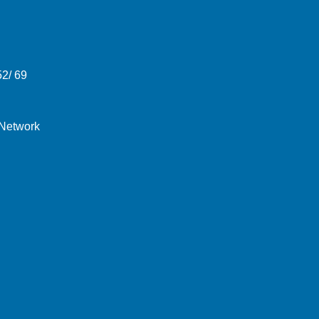
52/ 69
 Network