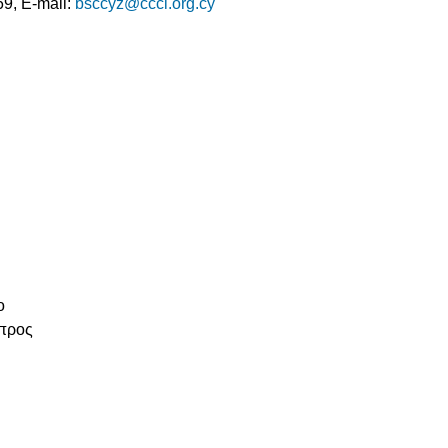
9, E-mail:
bsccyz@ccci.org.cy
ο
ύπρος