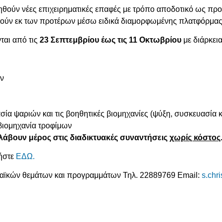
γηθούν νέες επιχειρηματικές επαφές με τρόπο αποδοτικό ως προς
ηθούν εκ των προτέρων μέσω ειδικά διαμορφωμένης πλατφόρμα
ται από τις
23 Σεπτεμβρίου έως τις 11 Οκτωβρίου
με διάρκει
ών
σία ψαριών και τις βοηθητικές βιομηχανίες (ψύξη, συσκευασία κ
βιομηχανία τροφίμων
 λάβουν μέρος στις διαδικτυακές συναντήσεις
χωρίς κόστος
τήστε
ΕΔΩ.
αϊκών θεμάτων και προγραμμάτων Τηλ. 22889769 Email:
s.chr