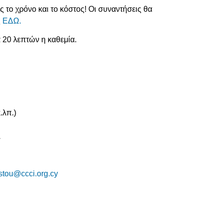
 το χρόνο και το κόστος! Οι συναντήσεις θα
ς
ΕΔΩ.
α 20 λεπτών η καθεμία.
.λπ.)
.
istou@ccci.org.cy