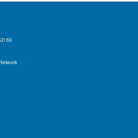
52/ 69
 Network