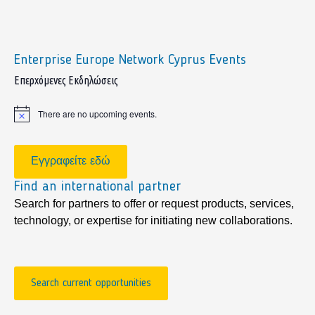
Enterprise Europe Network Cyprus Events
sidebar
Επερχόμενες Εκδηλώσεις
There are no upcoming events.
Notice
Εγγραφείτε εδώ
Find an international partner
Search for partners to offer or request products, services,
technology, or expertise for initiating new collaborations.
Search current opportunities