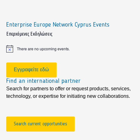
Enterprise Europe Network Cyprus Events
sidebar
Επερχόμενες Εκδηλώσεις
There are no upcoming events.
Notice
Εγγραφείτε εδώ
Find an international partner
Search for partners to offer or request products, services,
technology, or expertise for initiating new collaborations.
Search current opportunities