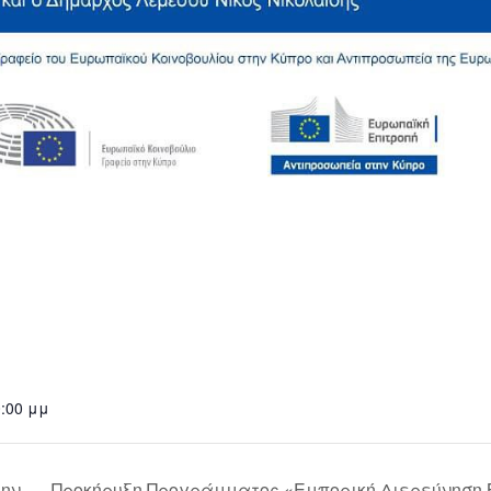
0:00 μμ
την
Προκήρυξη Προγράμματος «Εμπορική Διερεύνηση