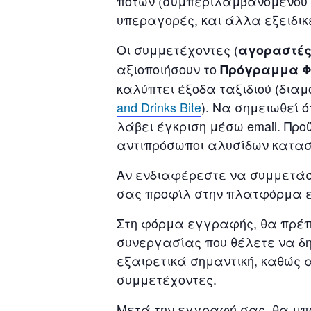
ποτών (συμπεριλαμβανομένου 
υπεραγορές, και άλλα εξειδι
Οι συμμετέχοντες (
αγοραστές
αξιοποιήσουν το
Πρόγραμμα Φ
καλύπτει έξοδα ταξιδιού (δια
and Drinks Bite
). Να σημειωθεί 
λάβει έγκριση μέσω email. Προ
αντιπρόσωποι αλυσίδων κατασ
Αν ενδιαφέρεστε να συμμετάσχ
σας προφίλ στην πλατφόρμα ε
Στη φόρμα εγγραφής, θα πρέπει
συνεργασίας που θέλετε να δη
εξαιρετικά σημαντική, καθώς 
συμμετέχοντες.
Μετά την εγγραφή σας, θα μπο