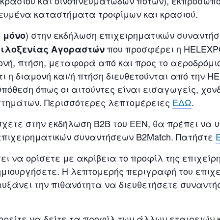
κρασιού και οινοπνευματωδών ποτών), εκπρόσωπο
κευμένα καταστήματα τροφίμων και κρασιού.
) στην εκδήλωση επιχειρηματικών συναντήσ
 μόνο
που προσφέρει η HELEXP
ιλοξενίας Αγοραστών
μονή, πτήση, μεταφορά από και προς το αεροδρόμι
ότι η διαμονή και/ή πτήση διευθετούνται από την 
ϋπόθεση όπως οι αιτούντες είναι εισαγωγείς, χον
τημάτων. Περισσότερες λεπτομέρειες
ΕΔΩ
.
ετε στην εκδήλωση Β2Β του ΕΕΝ, θα πρέπει να υ
πιχειρηματικών συναντήσεων Β2Match. Πατήστε
 να ορίσετε με ακρίβεια το προφίλ της επιχείρησ
μιουργήσετε. Η λεπτομερής περιγραφή του επιχε
αυξάνει την πιθανότητα να διευθετήσετε συναντή
ρείτε να δείτε τα προφίλ των άλλων εταιρειών 