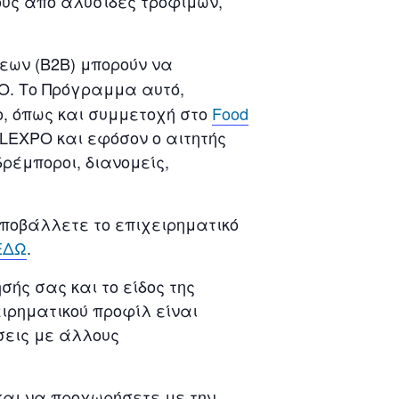
υς από αλυσίδες τροφίμων,
εων (B2B) μπορούν να
O. Το Πρόγραμμα αυτό,
ο, όπως και συμμετοχή στο
Food
HELEXPO και εφόσον ο αιτητής
δρέμποροι, διανομείς,
ποβάλλετε το επιχειρηματικό
ΕΔΩ
.
ής σας και το είδος της
ιρηματικού προφίλ είναι
σεις με άλλους
και να προχωρήσετε με την