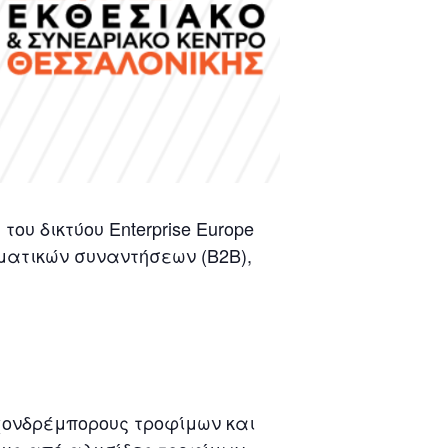
υ δικτύου Εnterprise Europe
ματικών συναντήσεων (Β2Β),
χονδρέμπορους τροφίμων και