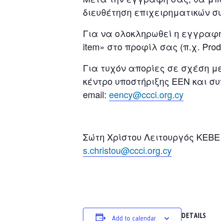
διευθέτηση επιχειρηματικών σ
Για να ολοκληρωθεί η εγγραφής
item» στο προφίλ σας (π.χ. Produ
Για τυχόν απορίες σε σχέση με
κέντρο υποστήριξης ΕΕΝ και σ
email:
eency@ccci.org.cy
Σώτη Χρίστου Λειτουργός ΚΕΒΕ
s.christou@ccci.org.cy
DETAILS
Add to calendar