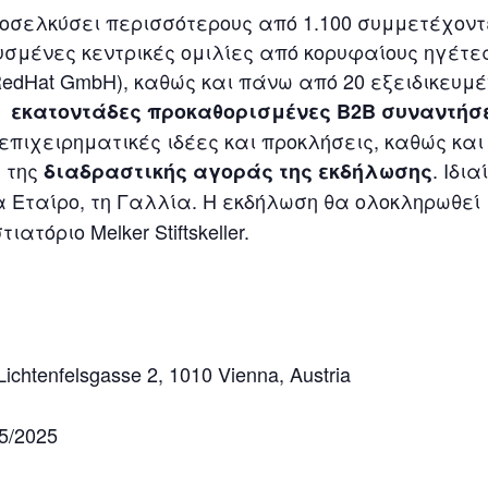
οσελκύσει περισσότερους από 1.100 συμμετέχοντ
ένες κεντρικές ομιλίες από κορυφαίους ηγέτες τ
ed (RedHat GmbH), καθώς και πάνω από 20 εξειδικε
ι
εκατοντάδες προκαθορισμένες B2B συναντήσ
επιχειρηματικές ιδέες και προκλήσεις, καθώς κα
 της
. Ιδι
διαδραστικής αγοράς της εκδήλωσης
 Εταίρο, τη Γαλλία. Η εκδήλωση θα ολοκληρωθεί
ατόριο Melker Stiftskeller.
ς
Lichtenfelsgasse 2, 1010 Vienna, Austria
5/2025