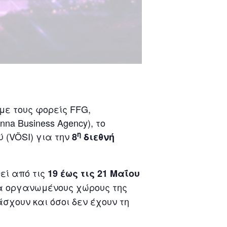
!
με τους φορείς FFG,
na Business Agency), το
η
 (VÖSI) για την
8
διεθνή
εί από τις
19 έως τις 21 Μαΐου
μα οργανωμένους χώρους της
χουν και όσοι δεν έχουν τη