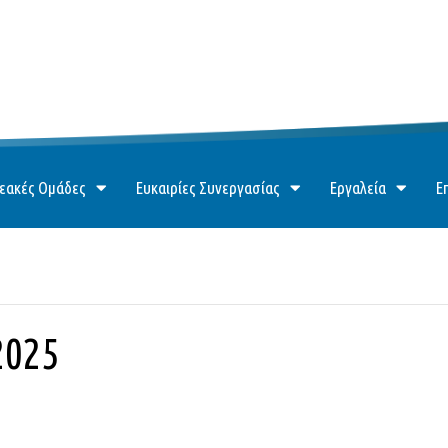
εακές Ομάδες
Ευκαιρίες Συνεργασίας
Εργαλεία
Ε
2025