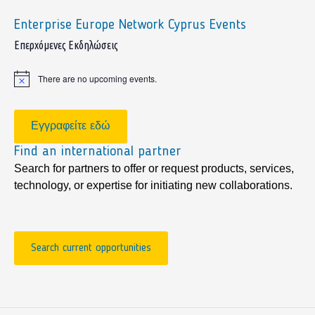
Enterprise Europe Network Cyprus Events
sidebar
Επερχόμενες Εκδηλώσεις
There are no upcoming events.
Notice
Εγγραφείτε εδώ
Find an international partner
Search for partners to offer or request products, services,
technology, or expertise for initiating new collaborations.
Search current opportunities