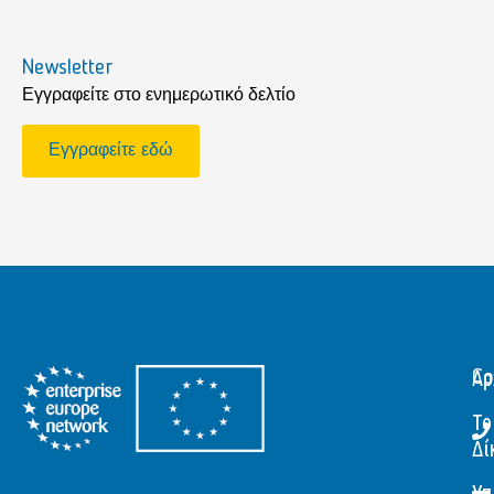
Newsletter
Εγγραφείτε στο ενημερωτικό δελτίο
Εγγραφείτε εδώ
Αρ
Co
Το
Δί
Υπ