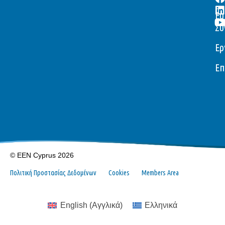
Ευ
Συ
Ερ
Επ
© EEN Cyprus 2026
Πολιτική Προστασίας Δεδομένων
Cookies
Members Area
English
(
Αγγλικά
)
Ελληνικά