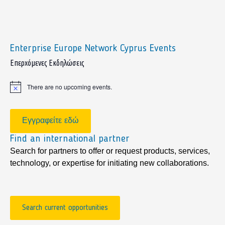
Enterprise Europe Network Cyprus Events
sidebar
Επερχόμενες Εκδηλώσεις
There are no upcoming events.
Notice
Εγγραφείτε εδώ
Find an international partner
Search for partners to offer or request products, services,
technology, or expertise for initiating new collaborations.
Search current opportunities