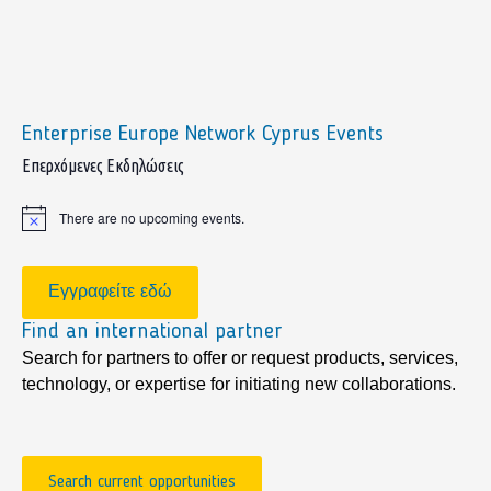
Enterprise Europe Network Cyprus Events
sidebar
Επερχόμενες Εκδηλώσεις
There are no upcoming events.
Notice
Εγγραφείτε εδώ
Find an international partner
Search for partners to offer or request products, services,
technology, or expertise for initiating new collaborations.
Search current opportunities