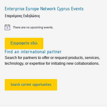
Enterprise Europe Network Cyprus Events
sidebar
Επερχόμενες Εκδηλώσεις
There are no upcoming events.
Notice
Εγγραφείτε εδώ
Find an international partner
Search for partners to offer or request products, services,
technology, or expertise for initiating new collaborations.
Search current opportunities