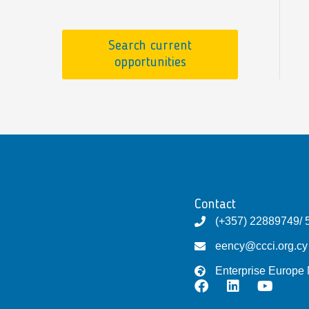
Search current
opportunities
Contact
(+357) 22889749/ 
eency@ccci.org.cy
Enterprise Europe