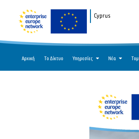
Cyprus
Αρχική
Το Δίκτυο
Υπηρεσίες
Νέα
Τομ