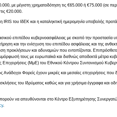
.000, με μέγιστη χρηματοδότηση τις €65.000 ή €75.000 (σε π
τις €20.000.
 IRIS του ΙδΕΚ και η καταληκτική ημερομηνία υποβολής προτάσ
βασικού επιπέδου κυβερνοασφάλειας με σκοπό την προστασία
τήρηση και την ενίσχυση του επιπέδου ασφάλειας και της ανθεκ
πιση προκλήσεων και αδυναμιών που εντοπίζονται. Επιπρόσθετ
μόρφωσή τους με ευρωπαϊκά και διεθνώς αποδεκτά μέτρα κυβε
ες Επιχειρήσεις (ΜμΕ) του Εθνικού Κέντρου Συντονισμού Κυβε
Ανάδοχοι Φορείς έχουν μικρές και μεσαίες επιχειρήσεις που 
σκλήσεις του Ιδρύματος καθώς και για χρήσιμα έγγραφα και οδ
 μπορούν να απευθύνονται στο Κέντρο Εξυπηρέτησης Συνεργατώ
cy
.