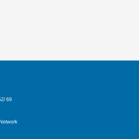
52/ 69
 Network