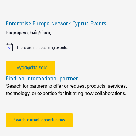
Enterprise Europe Network Cyprus Events
sidebar
Επερχόμενες Εκδηλώσεις
There are no upcoming events.
Notice
Εγγραφείτε εδώ
Find an international partner
Search for partners to offer or request products, services,
technology, or expertise for initiating new collaborations.
Search current opportunities