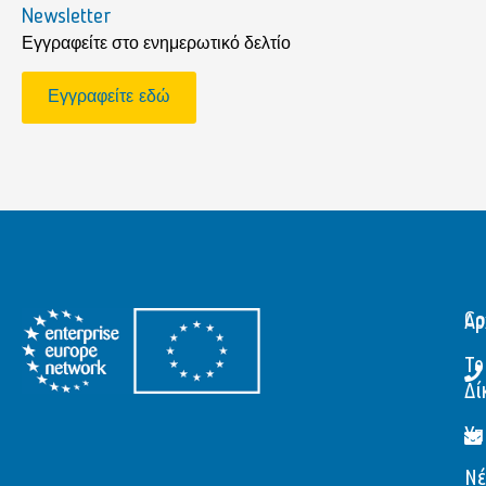
Newsletter
Εγγραφείτε στο ενημερωτικό δελτίο
Εγγραφείτε εδώ
Αρ
Co
Το
Δί
Υπ
Νέ