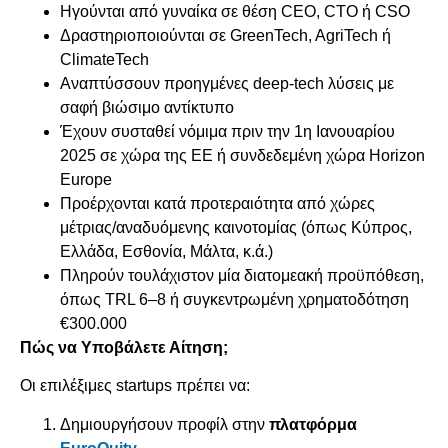
Ηγούνται από γυναίκα σε θέση CEO, CTO ή CSO
Δραστηριοποιούνται σε GreenTech, AgriTech ή
ClimateTech
Αναπτύσσουν προηγμένες deep-tech λύσεις με
σαφή βιώσιμο αντίκτυπο
Έχουν συσταθεί νόμιμα πριν την 1η Ιανουαρίου
2025 σε χώρα της ΕΕ ή συνδεδεμένη χώρα Horizon
Europe
Προέρχονται κατά προτεραιότητα από χώρες
μέτριας/αναδυόμενης καινοτομίας (όπως Κύπρος,
Ελλάδα, Εσθονία, Μάλτα, κ.ά.)
Πληρούν τουλάχιστον μία διατομεακή προϋπόθεση,
όπως TRL 6–8 ή συγκεντρωμένη χρηματοδότηση
€300.000
Πώς να Υποβάλετε Αίτηση;
Οι επιλέξιμες startups πρέπει να:
Δημιουργήσουν προφίλ στην
πλατφόρμα