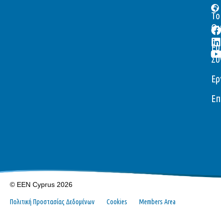
Το
Ομ
Ευ
Συ
Ερ
Επ
© EEN Cyprus 2026
Πολιτική Προστασίας Δεδομένων
Cookies
Members Area