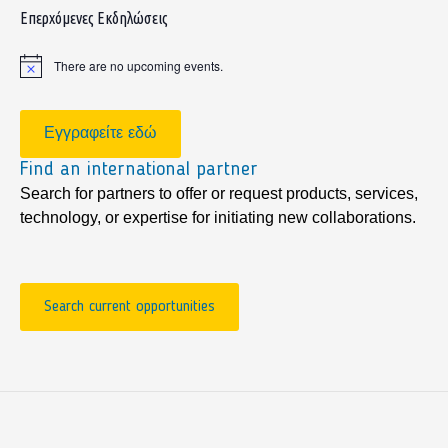
sidebar
Επερχόμενες Εκδηλώσεις
There are no upcoming events.
Notice
Εγγραφείτε εδώ
Find an international partner
Search for partners to offer or request products, services,
technology, or expertise for initiating new collaborations.
Search current opportunities