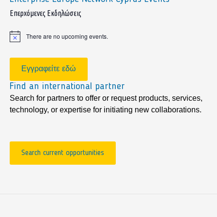
sidebar
Επερχόμενες Εκδηλώσεις
There are no upcoming events.
Notice
Εγγραφείτε εδώ
Find an international partner
Search for partners to offer or request products, services,
technology, or expertise for initiating new collaborations.
Search current opportunities