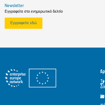
Newsletter
Εγγραφείτε στο ενημερωτικό δελτίο
Εγγραφείτε εδώ
Αρ
Co
Το
Δί
Υπ