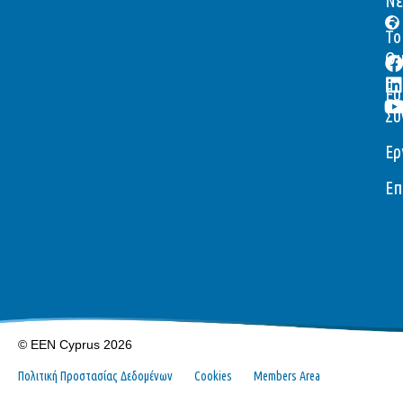
Νέ
Το
Ομ
Ευ
Συ
Ερ
Επ
© EEN Cyprus 2026
Πολιτική Προστασίας Δεδομένων
Cookies
Members Area