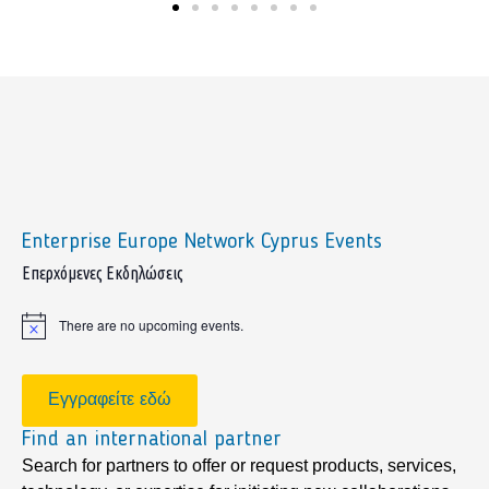
Enterprise Europe Network Cyprus Events
sidebar
Επερχόμενες Εκδηλώσεις
There are no upcoming events.
Notice
Εγγραφείτε εδώ
Find an international partner
Search for partners to offer or request products, services,