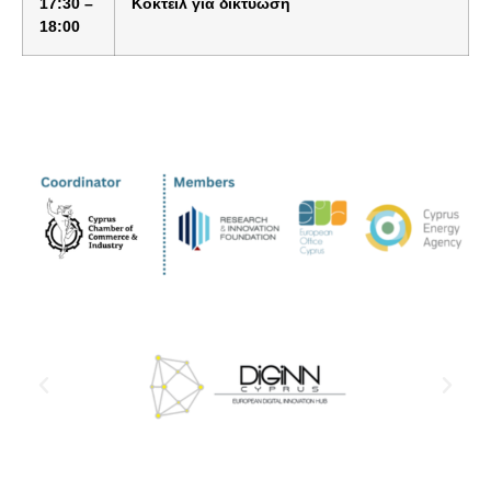
17:30 –
Κ
οκ
τ
έ
ι
λ για δικτύωση
18:00