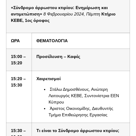
«Σύνδρομο
άρρωστου κτιρίου: Ενημέρωση και
αντιμετώπιση»
8 Φεβρουαρίου 2024, Πέμπτη
Κτήριο
ΚΕΒΕ, 1
ος
όροφος
ΩΡΑ
Θ
ΕΜΑΤΟΛΟΓΙΑ
15:
0
0 –
Προσέλευση – Καφές
15:20
15:
2
0 –
Χαιρετισμοί
15:30
Στάλω Δημοσθένους, Ανώτερη
Λειτουργός ΚΕΒΕ, Συντονίστρια ΕΕΝ
Κύπρου
Άριστος Οικονομίδης, Διευθυντής
Τμήμα Επιθεώρησης Εργασίας
15:
3
0 –
Τ
ι είναι το Σύνδρομο άρρωστου κτιρίου;