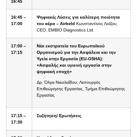
16:45
16:45 –
Ψ
ηφ
ια
κ
έ
ς Λύσεις για καλύτερη ποιότητα
17:00
του αέρα – Airbeld
Κωνσταντίνος Λοϊζου,
CEO, EMBIO Diagnostics Ltd.
17:
0
0 –
Ν
έ
α εκστρατεία του Ευρωπαϊκού
17:15
Οργανισμού για την Ασφάλεια και την
Υγεία στην Εργασία (EU-OSHA):
«Ασφαλής και υγιεινή εργασία στην
ψηφιακή εποχή»
Δρ. Όλγα Νικολαΐδου, Λειτουργός
Επιθεώρησης Εργασίας, Τμήμα Επιθεώρησης
Εργασίας
17:
1
5 –
Συζ
ή
τησ
η
/ Ερωτήσεις
17:30