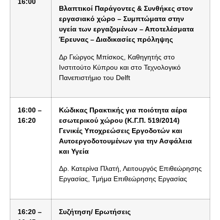
16:00
Β
λ
α
π
τ
ι
κ
ο
ί Παράγοντες & Συνθήκες στον
εργασιακό χώρο – Συμπτώματα στην
υγεία των εργαζομένων – Αποτελέσματα
Έρευνας – Διαδικασίες πρόληψης
Δρ Γιώργος Μπίσκος, Καθηγητής στο
Ινστιτούτο Κύπρου και στο Τεχνολογικό
Πανεπιστήμιο του Delft
16:00 –
Κώ
δ
ι
κ
α
ς Πρακτικής για ποιότητα αέρα
16:20
εσωτερικού χώρου (Κ.Γ.Π. 519/2014)
Γενικές Υποχρεώσεις Εργοδοτών και
Αυτοεργοδοτουμένων για την Ασφάλεια
και Υγεία
Δρ. Κατερίνα Πλατή, Λειτουργός Επιθεώρησης
Εργασίας, Τμήμα Επιθεώρησης Εργασίας
16:
2
0 –
Συζ
ή
τησ
η
/ Ερωτήσεις