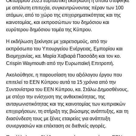
Οκτωβρίου 2023 εορταστική εκδήλωση η οποία στέφθηκε
με απόλυτη επιτυχία, συγκεντρώνοντας πέραν των 100
ατόμων, από το χώρο της επιχειρηματικότητας και της
καινοτομίας, και εκπροσώπων του δημόσιου και
ευρύτερου δημόσιου τομέα της Κύπρου.
Η εκδήλωση ξεκίνησε με χαιρετισμούς, από την
εκπρόσωπο του Υπουργείου Ενέργειας, Εμπορίου και
Βιομηχανίας, κα. Μαρία Χαβιαρά Πασσάδη και τον κο.
Crispin Waymouth από την Ευρωπαϊκή Επιτροπή.
Ακολούθησε, η παρουσίαση του αξιόλογου έργου που
επιτελεί το ΕΕΝ Κύπρου αυτά τα 15 χρόνια από την
Συντονίστρια του ΕΕΝ Κύπρου, κα. Στάλω Δημοσθένους,
με στόχο την ενίσχυση της ανθεκτικότητας, της
ανταγωνιστικότητας και της καινοτομίας των κυπριακών
επιχειρήσεων, τη στήριξη της βιώσιμης ανάπτυξης, και τη
διασύνδεση τους με ξένες εταιρείες για ανάπτυξη
συνεργασιών και επέκταση σε διεθνείς αγορές.