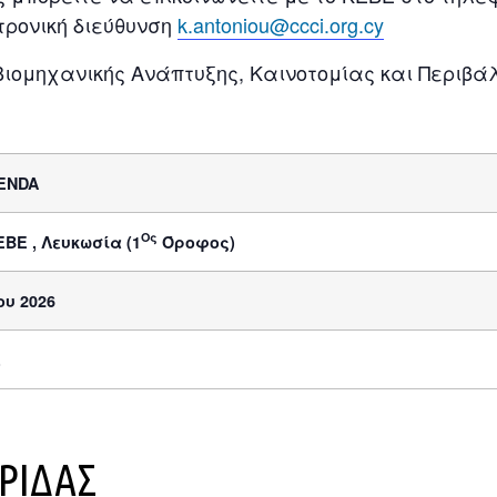
τρονική διεύθυνση
k.antoniou@ccci.org.cy
Βιομηχανικής Ανάπτυξης, Καινοτομίας και Περιβά
ENDA
Ος
ΕΒΕ , Λευκωσία (1
Όροφος)
ου 2026
.
ΡΙΔΑΣ