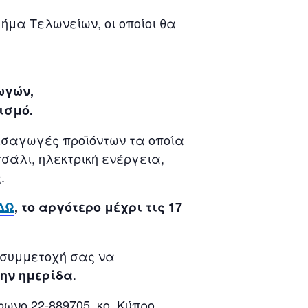
ήμα Τελωνείων, οι οποίοι θα
ωγών,
ισμό.
εισαγωγές προϊόντων τα οποία
σάλι, ηλεκτρική ενέργεια,
.
ΔΩ
, το αργότερο μέχρι τις 17
 συμμετοχή σας να
.
την ημερίδα
ωνο 22-889705, κο. Κύπρο