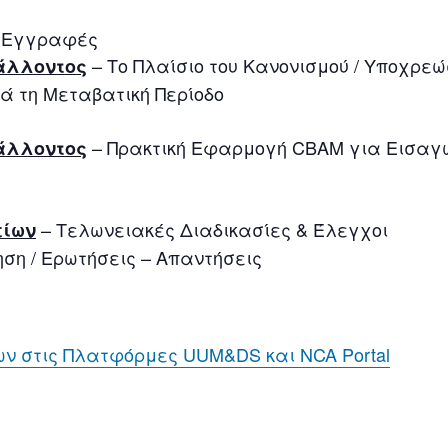
 – Εγγραφές
– Το Πλαίσιο του Κανονισμού / Υποχρε
άλλοντος
ά τη Μεταβατική Περίοδο
– Πρακτική Εφαρμογή CBAM για Εισαγ
άλλοντος
– Τελωνειακές Διαδικασίες & Έλεγχοι
είων
τηση / Ερωτήσεις – Απαντήσεις
 στις Πλατφόρμες UUM&DS και NCA Portal