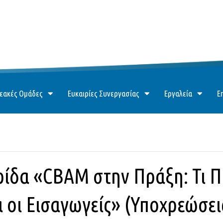
εακές Ομάδες
Ευκαιρίες Συνεργασίας
Εργαλεία
Ε
ίδα «CBAM στην Πράξη: Τι Π
οι Εισαγωγείς» (Υποχρεώσεις